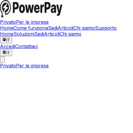
Privato
Per le imprese
Home
Come funziona
Sedi
Articoli
Chi siamo
Supporto
Home
Soluzioni
Sedi
Articoli
Chi siamo
IT
Accedi
Contattaci
IT
Privato
Per le imprese
24 giugno 2026