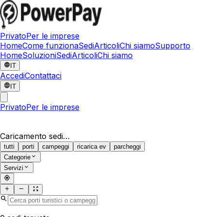
Privato
Per le imprese
Home
Come funziona
Sedi
Articoli
Chi siamo
Supporto
Home
Soluzioni
Sedi
Articoli
Chi siamo
IT
Accedi
Contattaci
IT
Privato
Per le imprese
Caricamento sedi…
tutti
porti
campeggi
ricarica ev
parcheggi
Categorie
Servizi