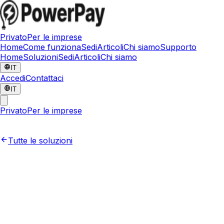
Privato
Per le imprese
Home
Come funziona
Sedi
Articoli
Chi siamo
Supporto
Home
Soluzioni
Sedi
Articoli
Chi siamo
IT
Accedi
Contattaci
IT
Privato
Per le imprese
Tutte le soluzioni