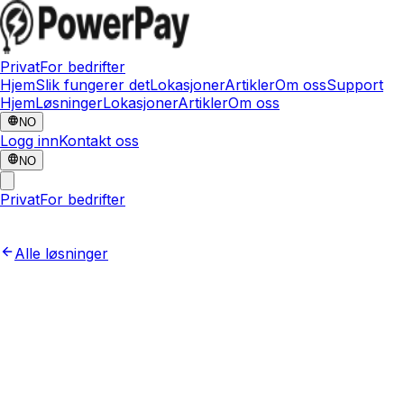
Privat
For bedrifter
Hjem
Slik fungerer det
Lokasjoner
Artikler
Om oss
Support
Hjem
Løsninger
Lokasjoner
Artikler
Om oss
NO
Logg inn
Kontakt oss
NO
Privat
For bedrifter
Alle løsninger
Kontakt oss