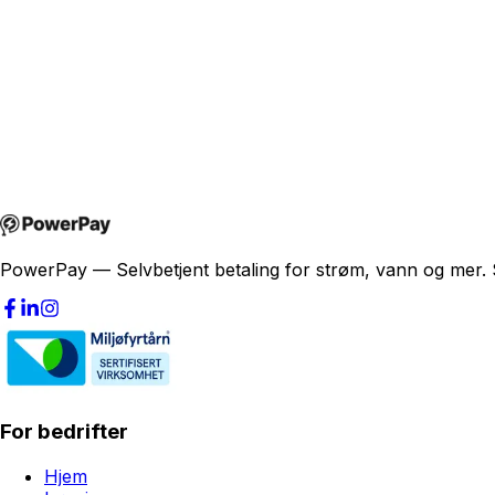
joakim@powerpay.no
+47 457 30 370
PowerPay — Selvbetjent betaling for strøm, vann og mer. S
For bedrifter
Hjem