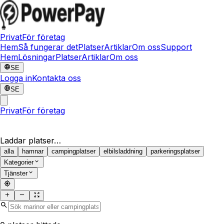
Privat
För företag
Hem
Så fungerar det
Platser
Artiklar
Om oss
Support
Hem
Lösningar
Platser
Artiklar
Om oss
SE
Logga in
Kontakta oss
SE
Privat
För företag
Laddar platser…
alla
hamnar
campingplatser
elbilsladdning
parkeringsplatser
Kategorier
Tjänster