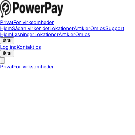
Privat
For virksomheder
Hjem
Sådan virker det
Lokationer
Artikler
Om os
Support
Hjem
Løsninger
Lokationer
Artikler
Om os
DK
Log ind
Kontakt os
DK
Privat
For virksomheder
24. juni 2026