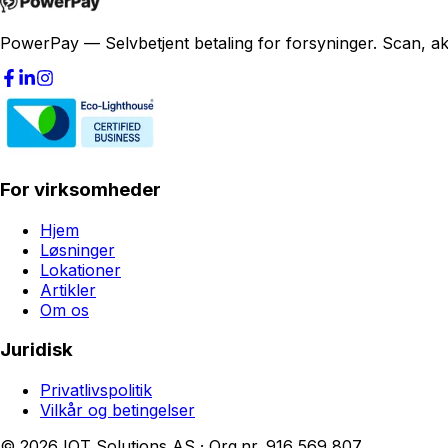
PowerPay — Selvbetjent betaling for forsyninger. Scan, akt
For virksomheder
Hjem
Løsninger
Lokationer
Artikler
Om os
Juridisk
Privatlivspolitik
Vilkår og betingelser
© 2026 IOT Solutions AS · Org.nr. 916 569 807