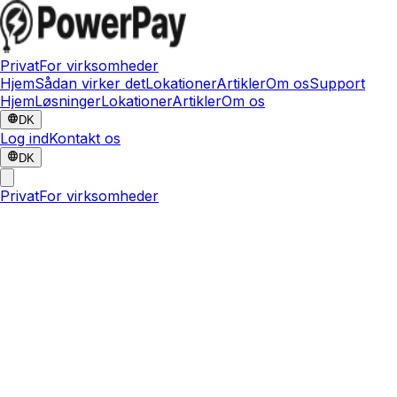
Privat
For virksomheder
Hjem
Sådan virker det
Lokationer
Artikler
Om os
Support
Hjem
Løsninger
Lokationer
Artikler
Om os
DK
Log ind
Kontakt os
DK
Privat
For virksomheder
24. jun. 2026
·
PowerPay Team