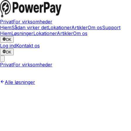
Privat
For virksomheder
Hjem
Sådan virker det
Lokationer
Artikler
Om os
Support
Hjem
Løsninger
Lokationer
Artikler
Om os
DK
Log ind
Kontakt os
DK
Privat
For virksomheder
Alle løsninger