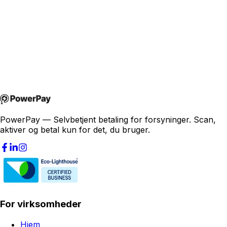
joakim@powerpay.no
+47 457 30 370
PowerPay — Selvbetjent betaling for forsyninger. Scan,
aktiver og betal kun for det, du bruger.
For virksomheder
Hjem