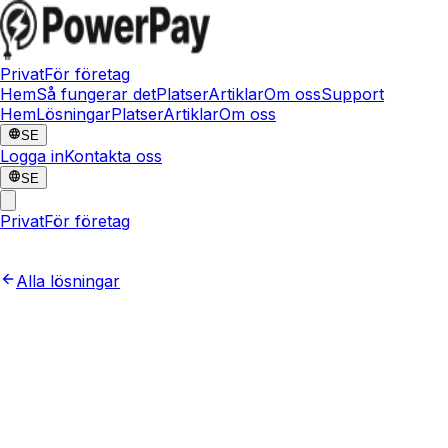
Privat
För företag
Hem
Så fungerar det
Platser
Artiklar
Om oss
Support
Hem
Lösningar
Platser
Artiklar
Om oss
SE
Logga in
Kontakta oss
SE
Privat
För företag
Alla lösningar