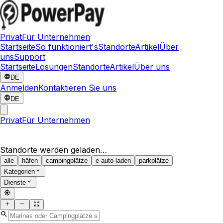
Privat
Für Unternehmen
Startseite
So funktioniert's
Standorte
Artikel
Über
uns
Support
Startseite
Lösungen
Standorte
Artikel
Über uns
DE
Anmelden
Kontaktieren Sie uns
DE
Privat
Für Unternehmen
Standorte werden geladen…
alle
häfen
campingplätze
e-auto-laden
parkplätze
Kategorien
Dienste