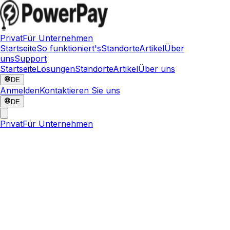
Privat
Für Unternehmen
Startseite
So funktioniert's
Standorte
Artikel
Über
uns
Support
Startseite
Lösungen
Standorte
Artikel
Über uns
DE
Anmelden
Kontaktieren Sie uns
DE
Privat
Für Unternehmen