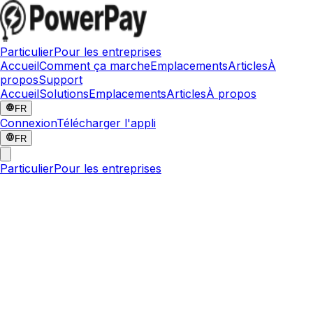
Particulier
Pour les entreprises
Accueil
Comment ça marche
Emplacements
Articles
À
propos
Support
Accueil
Solutions
Emplacements
Articles
À propos
FR
Connexion
Télécharger l'appli
FR
Particulier
Pour les entreprises