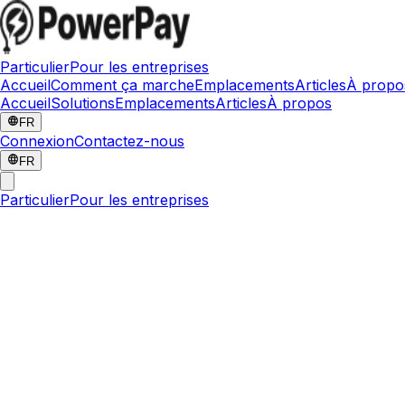
Particulier
Pour les entreprises
Accueil
Comment ça marche
Emplacements
Articles
À propo
Accueil
Solutions
Emplacements
Articles
À propos
FR
Connexion
Contactez-nous
FR
Particulier
Pour les entreprises
24 juin 2026